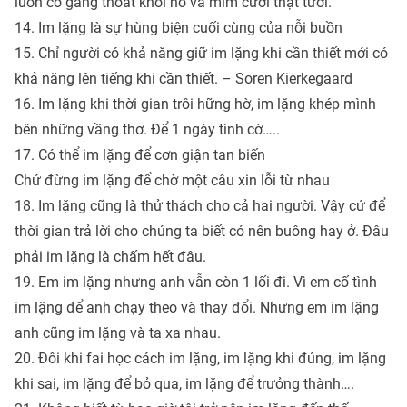
luôn cố gắng thoát khỏi nó và mỉm cười thật tươi.
14. Im lặng là sự hùng biện cuối cùng của nỗi buồn
15. Chỉ người có khả năng giữ im lặng khi cần thiết mới có
khả năng lên tiếng khi cần thiết. – Soren Kierkegaard
16. Im lặng khi thời gian trôi hững hờ, im lặng khép mình
bên những vầng thơ. Để 1 ngày tình cờ…..
17. Có thể im lặng để cơn giận tan biến
Chứ đừng im lặng để chờ một câu xin lỗi từ nhau
18. Im lặng cũng là thử thách cho cả hai người. Vậy cứ để
thời gian trả lời cho chúng ta biết có nên buông hay ở. Đâu
phải im lặng là chấm hết đâu.
19. Em im lặng nhưng anh vẫn còn 1 lối đi. Vì em cố tình
im lặng để anh chạy theo và thay đổi. Nhưng em im lặng
anh cũng im lặng và ta xa nhau.
20. Đôi khi fai học cách im lặng, im lặng khi đúng, im lặng
khi sai, im lặng để bỏ qua, im lặng để trưởng thành….