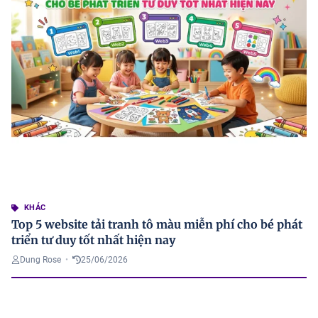
KHÁC
Top 5 website tải tranh tô màu miễn phí cho bé phát
triển tư duy tốt nhất hiện nay
Dung Rose
•
25/06/2026