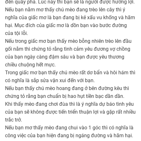
đến quấy phá. Lúc này thì bạn sẽ là người được hưởng lợi.
Nếu bạn nằm mơ thấy chú mèo đang trèo lên cây thì ý
nghĩa của giấc mơ là bạn đang bị kẻ xấu vu khống và hãm
hại. Mục đích của giấc mơ là dồn bạn vào bước đường
của tội lỗi.
Nếu trong giấc mơ bạn thấy mèo bỗng nhiên trèo lên đầu
gối nằm thì chứng tỏ rằng tình cảm yêu đương vợ chồng
của bạn ngày càng đậm sâu và bạn được yêu thương
chiều chuộng hết mực.
Trong giấc mơ bạn thấy chú mèo rất dơ bẩn và hôi hám thì
có nghĩa là sắp sửa vận xui đến với bạn.
Nếu bạn thấy chú mèo hoang đang ở bên đường kêu thì
chứng tỏ rằng bạn chuẩn bị hao hụt tiền bạc dần dần.
Khi thấy mèo đang chơi đùa thì là ý nghĩa dự báo tình yêu
của bạn sẽ không được tiến triển thuận lợi và gặp rất nhiều
trắc trở.
Nếu bạn mơ thấy mèo đang chui vào 1 góc thì có nghĩa là
công việc của bạn hiện đang bị ngáng đường và hãm hại.