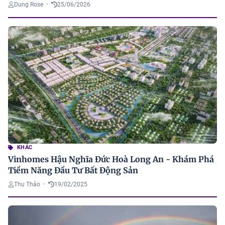
Dung Rose
•
25/06/2026
KHÁC
Vinhomes Hậu Nghĩa Đức Hoà Long An - Khám Phá
Tiềm Năng Đầu Tư Bất Động Sản
Thu Thảo
•
19/02/2025