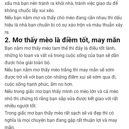
xấu mà bạn nên tránh ra khỏi nhà, tránh việc giao du để
không chuốc lấy xui xẻo.
Nếu bạn nằm mơ và thấy chó mèo đang cắn nhau thì dấu
hiệu là nhà bạn chuẩn bị có sự xáo trộn và mâu thuẫn xảy
ra.
2. Mơ thấy mèo là điềm tốt, may mắn
Bạn nằm mơ thấy mèo tam thể thì đây là điều tốt lành,
những lo toan và vất vả trong cuộc sống của bạn sẽ dần
được hóa giải toàn bộ.
Nếu bạn nằm mơ thấy mèo trắng thì may mắn sẽ sớm
được trở về với bạn còn những điềm xui sẽ sớm qua đi,
cuộc sống hạnh phúc, ấm no hơn.
Nếu trong giấc mơ bạn thấy mình có mèo lớn và cả mèo
nhỏ thì chứng tỏ rằng bạn sắp sửa được kết giao với rất
nhiều người tốt.
Trong giấc mơ bạn thấy mèo rất sạch sẽ và đẹp thì có
nghĩa là mọi chuyện bạn đang gặp rất thuận lợi và may
mắn.