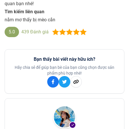
quan bạn nhé!
Tìm kiếm liên quan
nằm mơ thấy bị mèo cắn
5.0
439
Đánh giá
Bạn thấy bài viết này hữu ích?
Hãy chia sẻ để giúp bạn bè của bạn cũng chọn được sản
phẩm phù hợp nhé!