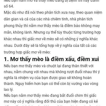
Nếu bạn nằm mơ và thấy mèo đang bị bệnh thì hãy đánh
số 64.
Mặc dù như đã nói theo phân tích xưa nay, theo quan niệm
dân gian và cả của các nhà chiêm tinh, nhà phân tích
phong thủy thì nằm mơ thấy mèo là điềm báo không may
mắn, không lành. Nhưng cụ thể tùy thuộc từng trường hợp
khác nhau thì giấc mơ về mèo sẽ có những ý nghĩa khác
nhau. Dưới đây sẽ là tổng hợp về ý nghĩa của tất cả các
trường hợp giấc mơ về mèo:
1. Mơ thấy mèo là điềm xấu, điềm xui
Nếu bạn mơ thấy mèo và chuột lại đang thân thiết với
nhau, nằm chung với nhau mà không rượt đuổi nhau thì ý
nghĩa là nhiệm vụ của bạn được giao sẽ không hoàn
thành. Nguy hiểm hơn bạn có thể còn bị vướng vào vòng
lao lý.
Nếu bạn nằm mơ thấy mèo đang bắt đuổi chim thì giấc
mơ này có ý nghĩa rằng đối thủ của bạn hiện đang có kẻ