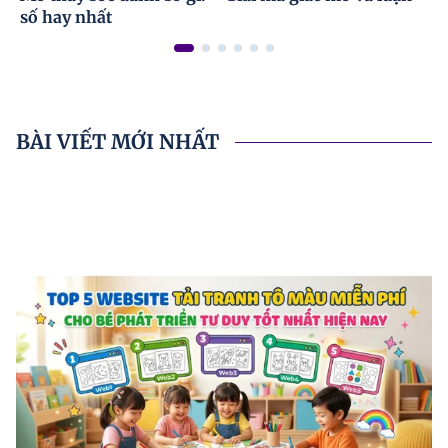
số hay nhất
BÀI VIẾT MỚI NHẤT