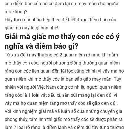
còn điềm báo của nó có đem lại sự may mắn cho người
mơ không?
Hãy theo dõi phần tiếp theo để biết được điềm báo của
giấc mơ này là gì bạn nhé!
Giải mã giấc mơ thấy con cóc có ý
nghĩa và điềm báo gì?
Từ xưa đến nay thường có 2 quan niệm rõ ràng khi nằm
mơ thấy con cóc, người phương Đông thường quan niệm
rằng con cóc liên quan đến tài lộc cũng chính vì vậy mà họ
quan niệm khi mơ thấy cóc là bạn sắp gặp may mắn. Tuy
nhiên với người Việt Nam cũng có nhiều người quan niệm
rằng cóc là 1 loài vật xấu xí, sần sùi mang lại đen đủi vì
vậy mà họ quan niệm rằng mơ thấy cóc sẽ gặp đen đủi.
Với kinh nghiệm giải mã và luận số của những chuyên gia
phong thủy, tâm linh thì giấc mơ thấy cóc sẽ được phân ra
làm 2 loại rõ ràng là điềm lành và điềm dữ tùy từng trường