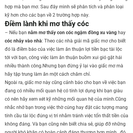
hợp mà bạn mơ. Sau đây mình sẽ phân tích và phân loại
kỹ hơn cho các bạn về 2 trường hợp này.
Điềm lành khi mơ thấy cóc
– Nếu bạn
nằm mơ thấy con cóc ngậm đồng xu vàng
hay
cóc nhảy vào nhà
: Theo các nhà giải mã giấc mơ cho biết
đó là điềm báo của việc làm ăn thuận lợi tiền bạc tài lộc
tới với bạn, công việc làm ăn thuận buồm xui gió gặt hái
nhiều thành công.Nhưng bạn đừng ỷ lại vào giấc mơ mà
hãy tập trung làm ăn một cách chăm chỉ.
Ngoài ra, giấc mơ này cũng cảnh báo cho bạn về việc bạn
đang có nhiều mối quan hệ có tính lợi dụng khi bạn giàu
có nên hãy xem xét kỹ những mối quan hệ của mình.Cũng
nhắc nhở bạn trong việc thờ cúng hay đặt các tượng mang
tính cầu tài lộc đúng vị trí nhằm tránh việc tổn thất tiền của
không đáng. Và bạn cũng nên biết chia sẻ, giúp đỡ những
người khó khăn có hoàn cảnh đáng thương hơn mình , đó