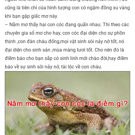
cũng là tiên chỉ của hình tượng con có ngậm đồng xu vàng
khi bạn gặp giấc mơ này.
– Nằm mơ thấy hai con cóc đang quấn nhau: Thì theo các
chuyên gia sổ mơ cho hay, con cóc đại diện cho sự phồn
thịnh ,con đàn cháu đống,mọi vật sinh sôi nảy nở tốt, nó
đại diện cho sinh sản ,mùa màng tươi tốt. Cho nên đó là
điềm báo cho bạn sắp có sinh linh mới chào đời,hay điềm
báo về sự sinh sôi nảy nở, tài lộc về con cháu.