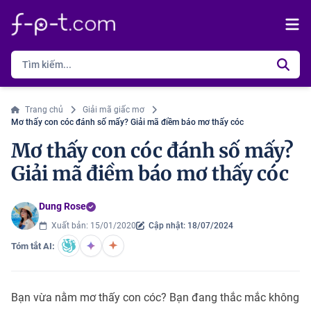
Trang chủ
Giải mã giấc mơ
Mơ thấy con cóc đánh số mấy? Giải mã điềm báo mơ thấy cóc
Mơ thấy con cóc đánh số mấy?
Giải mã điềm báo mơ thấy cóc
Dung Rose
Xuất bản: 15/01/2020
Cập nhật: 18/07/2024
Tóm tắt AI:
Bạn vừa nằm mơ thấy con cóc? Bạn đang thắc mắc không