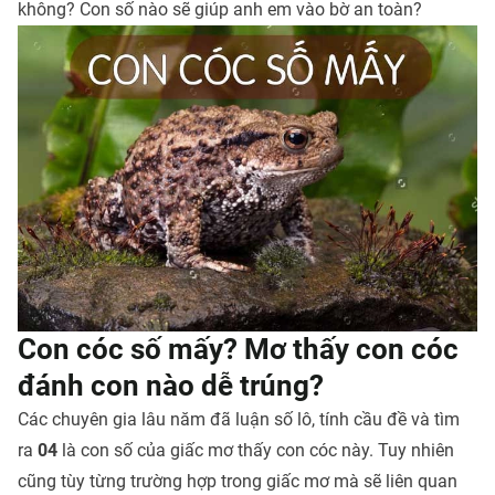
không? Con số nào sẽ giúp anh em vào bờ an toàn?
Con cóc số mấy? Mơ thấy con cóc
đánh con nào dễ trúng?
Các chuyên gia lâu năm đã luận số lô, tính cầu đề và tìm
ra
04
là con số của giấc mơ thấy con cóc này. Tuy nhiên
cũng tùy từng trường hợp trong giấc mơ mà sẽ liên quan