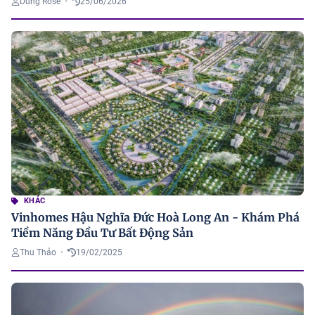
Dung Rose
•
25/06/2026
KHÁC
Vinhomes Hậu Nghĩa Đức Hoà Long An - Khám Phá
Tiềm Năng Đầu Tư Bất Động Sản
Thu Thảo
•
19/02/2025