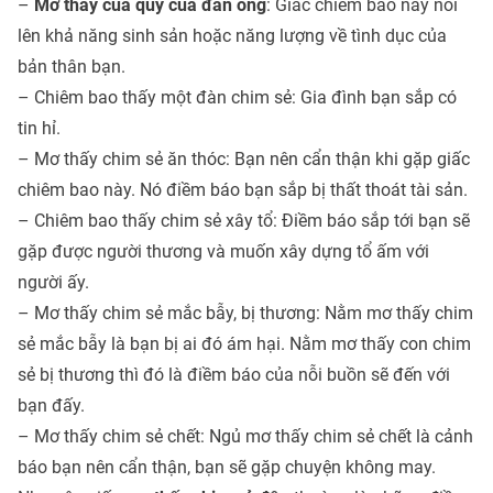
–
Mơ thấy của quý của đàn ông
: Giấc chiêm bao này nói
lên khả năng sinh sản hoặc năng lượng về tình dục của
bản thân bạn.
– Chiêm bao thấy một đàn chim sẻ: Gia đình bạn sắp có
tin hỉ.
– Mơ thấy chim sẻ ăn thóc: Bạn nên cẩn thận khi gặp giấc
chiêm bao này. Nó điềm báo bạn sắp bị thất thoát tài sản.
– Chiêm bao thấy chim sẻ xây tổ: Điềm báo sắp tới bạn sẽ
gặp được người thương và muốn xây dựng tổ ấm với
người ấy.
– Mơ thấy chim sẻ mắc bẫy, bị thương:
Nằm mơ thấy chim
sẻ mắc bẫy là bạn bị ai đó ám hại. Nằm mơ thấy con chim
sẻ bị thương thì đó là điềm báo của nỗi buồn sẽ đến với
bạn đấy.
–
Mơ thấy chim sẻ chết:
Ngủ mơ thấy chim sẻ chết là cảnh
báo bạn nên cẩn thận, bạn sẽ gặp chuyện không may.