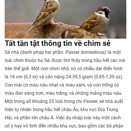
Tất tần tật thông tin về chim sẻ
Sẻ nhà (danh pháp hai phần: Passer domesticus) là một
loài chim thuộc họ Sẻ, được tìm thấy trong hầu hết các nơi
trên thế giới. Một con chim nhỏ, nó có chiều dài điển hình
là 16 cm (6,3 in) và cân nặng 24-39,5 gram (0,85-1,39 oz).
Con mái có màu nâu nhạt và màu xám, và con trống có
màu đen sáng hơn, màu trắng, và những mảng màu nâu.
Một trong số khoảng 25 loài trong chi Passer, sẻ nhà xuất
hiện tự nhiên trong hầu hết châu Âu, khu vực Địa Trung
Hải, và phần lớn châu Á. Việc du nhập loài này một cách
cố ý hay vô tình đến nhiều khu vực, bao gồm các bộ phận