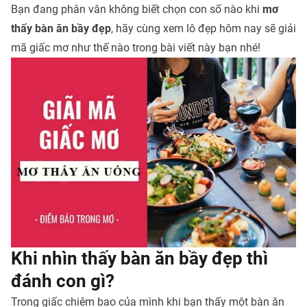
Bạn đang phân vân không biết chọn con số nào khi
mơ
thấy bàn ăn bầy đẹp
, hãy cùng xem lô đẹp hôm nay sẽ giải
mã giấc mơ như thế nào trong bài viết này bạn nhé!
Khi nhìn thấy bàn ăn bầy đẹp thì
đánh con gì?
Trong giấc chiêm bao của mình khi bạn thấy một bàn ăn