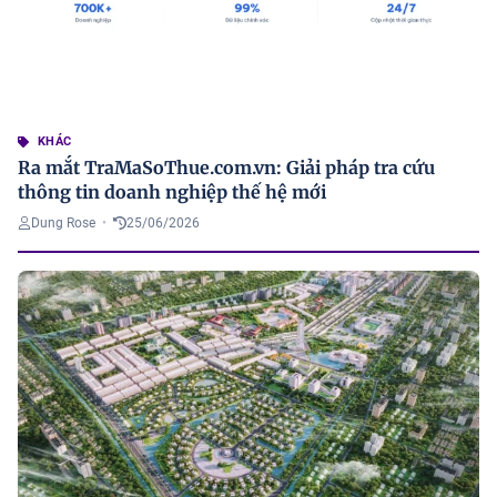
KHÁC
Ra mắt TraMaSoThue.com.vn: Giải pháp tra cứu
thông tin doanh nghiệp thế hệ mới
Dung Rose
•
25/06/2026