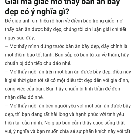
Giải mã giấc mơ thấy bàn ăn bầy
đẹp có ý nghĩa gì?
Để giúp anh em hiểu rõ hơn về điềm báo trong giấc mơ
thấy bàn ăn được bầy đẹp, chúng tôi xin luận giải chi tiết
ngay sau đây:
– Mơ thấy mình đứng trước bàn ăn bầy đẹp, đây chính là
một điềm báo tốt lành. Bạn sắp có bạn từ xa về thăm, hãy
chuẩn bị đón tiếp chu đáo nhé.
– Mơ thấy ngồi ăn trên một bàn ăn được bầy đẹp, điều này
lí giải thời gian tới sẽ có một điều tốt đẹp đến với gia đình,
công việc của bạn. Bạn hãy chuẩn bị tinh thần để đón
nhận điều đó nhé.
– Mơ thấy ngồi ăn bên người yêu với một bàn ăn được bầy
đẹp, thì bạn đang rất hài lòng và hạnh phúc với tình yêu
hiện tại của mình. Nó giúp bạn cảm thấy cuộc sống thật
vui, ý nghĩa và bạn muốn chia sẻ sự phấn khích này với tất