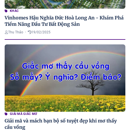
KHÁC
Vinhomes Hậu Nghĩa Đức Hoà Long An - Khám Phá
Tiềm Năng Đầu Tư Bất Động Sản
Thu Thảo
•
19/02/2025
GIẢI MÃ GIẤC MƠ
Giải mã và mách bạn bộ số tuyệt đẹp khi mơ thấy
cầu vồng